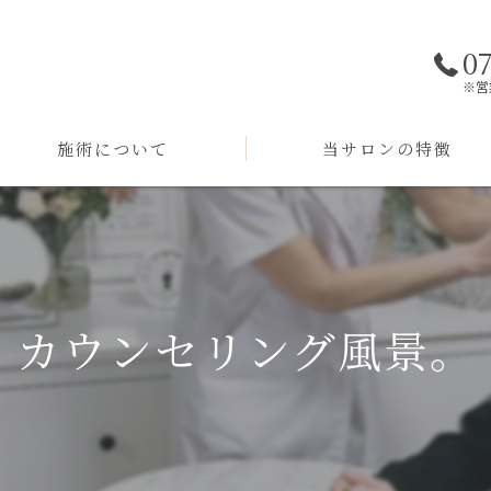
0
※営
施術について
当サロンの特徴
メニュー
ピーリング
ギャラリー
ケア
よくある質問
脱毛
カウンセリング風景。
毛穴
化粧品