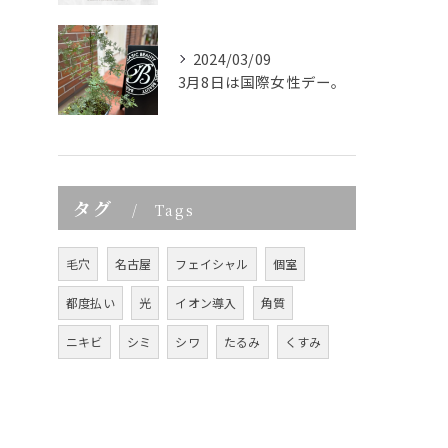
2024/03/09
3月8日は国際女性デー。
タグ
Tags
毛穴
名古屋
フェイシャル
個室
都度払い
光
イオン導入
角質
ニキビ
シミ
シワ
たるみ
くすみ