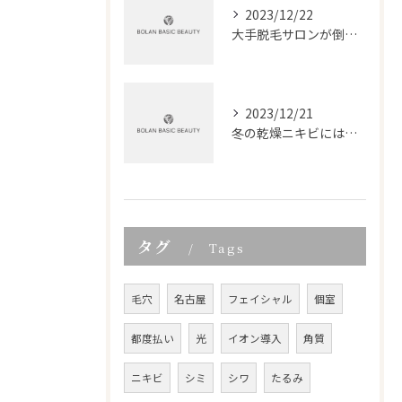
2023/12/22
大手脱毛サロンが倒産！都度払いがニーズに合わせた選び方の生き残り術
2023/12/21
冬の乾燥ニキビにはバリア機能を強化した保湿お手入れが必須！フェイシャルエステで肌トラブルを防ぎましょう
タグ
Tags
毛穴
名古屋
フェイシャル
個室
都度払い
光
イオン導入
角質
ニキビ
シミ
シワ
たるみ